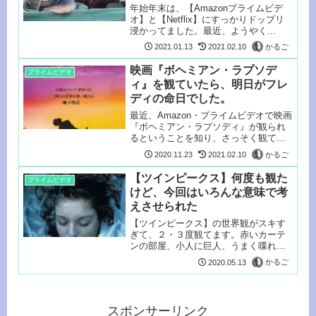
年始年末は、【Amazonプライムビデ
オ】と【Netflix】にすっかりドップリ
浸かってました。最近、ようやく...
かるご
2021.01.13
2021.02.10
映画『ボヘミアン・ラプソデ
プライムビデオ
ィ』を観ていたら、明日がフレ
ディの命日でした。
最近、Amazon・プライムビデオで映画
『ボヘミアン・ラプソディ』が観られ
るということを知り、さっそく観てみ
ま...
かるご
2020.11.23
2021.02.10
【ツインピークス】何度も観た
プライムビデオ
けど、今回はいろんな意味で考
えさせられた
【ツインピークス】の世界観がスキす
ぎて、２・３度観てます。赤いカーテ
ンの部屋、小人に巨人、うまく喋れな
いなど現...
かるご
2020.05.13
スポンサーリンク