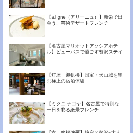
【a.ligne（アリーニュ）】新栄で出
会う、芸術デザートフレンチ
【名古屋マリオットアソシアホテ
ル】ビューバスで過ごす贅沢ステイ
【灯屋 迎帆楼】国宝・犬山城を望
む極上の宿泊体験
【ミクニ ナゴヤ】名古屋で特別な
一日を彩る絶景フレンチ
【玄 箱根強羅】静寂と贅沢~大人