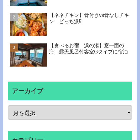
【ネネチキン】骨付きvs骨なしチキ
ン どっち派⁉︎
【食べるお宿 浜の湯】窓一面の
海 露天風呂付客室Gタイプに宿泊
アーカイブ