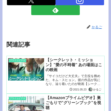
かるご
関連記事
【シークレット・ミッショ
プライムビデオ
ン】”愛の不時着” あの場面はこ
の映画
『サイコだけど大丈夫』で主役を務め
た、キム・スヒョン。彼の作品が気に
なり、辿り着いたのが映画【シークレ
ット・ミ...
かるご
2021.05.23
【Amazonプライムビデオ】巣
プライムビデオ
ごもりで”グリーンブック”を視
聴