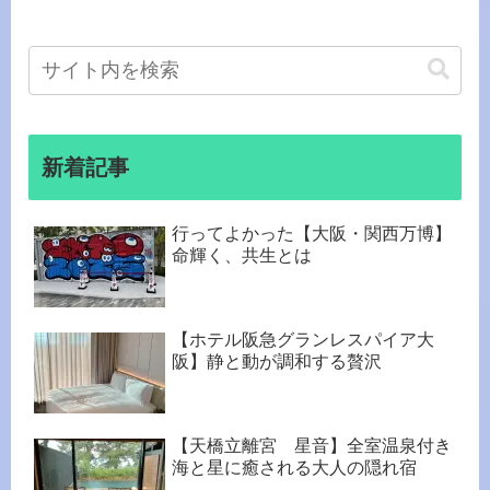
新着記事
行ってよかった【大阪・関西万博】
命輝く、共生とは
【ホテル阪急グランレスパイア大
阪】静と動が調和する贅沢
【天橋立離宮 星音】全室温泉付き
海と星に癒される大人の隠れ宿