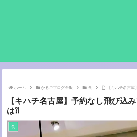
ホーム
かるごブログ全般
食
【キハチ名古屋
【キハチ名古屋】予約なし飛び込み
は⁈
食