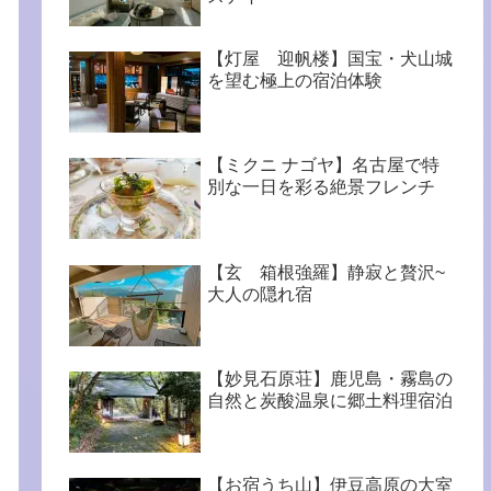
【灯屋 迎帆楼】国宝・犬山城
を望む極上の宿泊体験
【ミクニ ナゴヤ】名古屋で特
別な一日を彩る絶景フレンチ
【玄 箱根強羅】静寂と贅沢~
大人の隠れ宿
【妙見石原荘】鹿児島・霧島の
自然と炭酸温泉に郷土料理宿泊
【お宿うち山】伊豆高原の大室