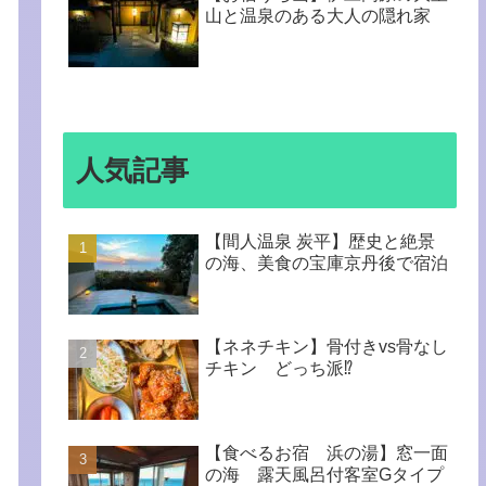
山と温泉のある大人の隠れ家
人気記事
【間人温泉 炭平】歴史と絶景
の海、美食の宝庫京丹後で宿泊
【ネネチキン】骨付きvs骨なし
チキン どっち派⁉︎
【食べるお宿 浜の湯】窓一面
の海 露天風呂付客室Gタイプ