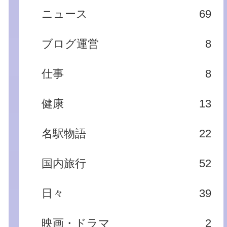
ニュース
69
ブログ運営
8
仕事
8
健康
13
名駅物語
22
国内旅行
52
日々
39
映画・ドラマ
2