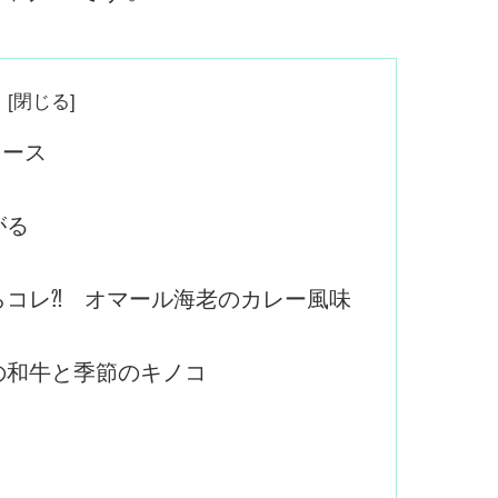
コース
がる
らコレ⁈ オマール海老のカレー風味
の和牛と季節のキノコ