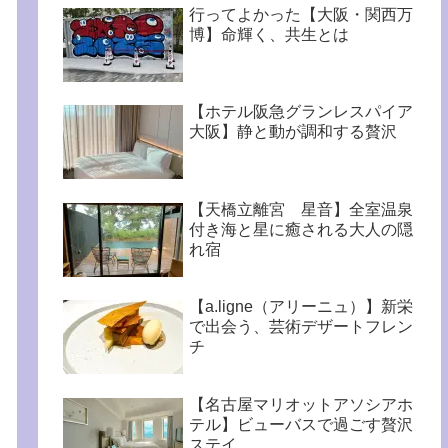
行ってよかった【大阪・関西万
博】命輝く、共生とは
【ホテル阪急グランレスパイア
大阪】静と動が調和する贅沢
【天橋立離宮 星音】全室温泉
付き海と星に癒される大人の隠
れ宿
【a.ligne（アリーニュ）】新栄
で出会う、芸術デザートフレン
チ
【名古屋マリオットアソシアホ
テル】ビューバスで過ごす贅沢
ステイ