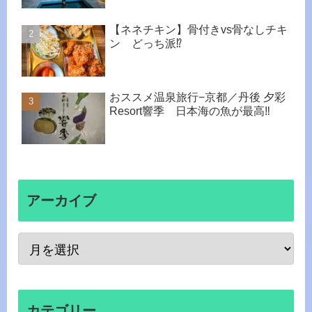
【ネネチキン】骨付きvs骨なしチキ
ン どっち派⁉︎
おススメ温泉旅行−京都／丹後 夕彩
Resort響季 日本海の魚が最高‼
アーカイブ
カテゴリー