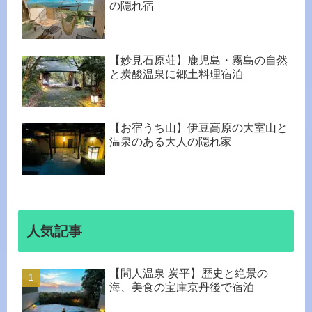
の隠れ宿
【妙見石原荘】鹿児島・霧島の自然
と炭酸温泉に郷土料理宿泊
【お宿うち山】伊豆高原の大室山と
温泉のある大人の隠れ家
人気記事
【間人温泉 炭平】歴史と絶景の
海、美食の宝庫京丹後で宿泊