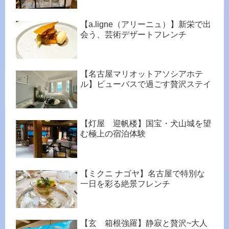
【a.ligne（アリーニュ）】新栄で出
会う、芸術デザートフレンチ
【名古屋マリオットアソシアホテ
ル】ビューバスで過ごす贅沢ステイ
【灯屋 迎帆楼】国宝・犬山城を望
む極上の宿泊体験
【ミクニ ナゴヤ】名古屋で特別な
一日を彩る絶景フレンチ
【玄 箱根強羅】静寂と贅沢~大人