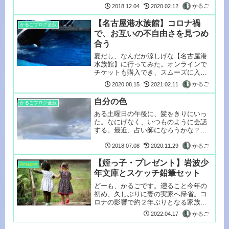
かるご
2018.12.04
2020.02.12
【名古屋港水族館】コロナ禍
かるごブログ全般
で、お互いの不自由さを見つめ
合う
夏だし、なんだか涼しげな【名古屋港
水族館】に行ってみた。オンラインで
チケットも購入でき、スムーズに入
館。入り口...
かるご
2020.08.15
2021.02.11
自分の色
かるごブログ全般
ある土曜日の午後に、髪をきりにいっ
た。なにげなく、いつものように会話
する。最近、占い師になろうかな？と
おもった...
かるご
2018.07.08
2020.11.29
【姪っ子・プレゼント】岩波少
Amazon
年文庫とスケッチ鉛筆セット
どーも、かるごです。遡ること今年の
初め、久しぶりに妻の実家へ帰省。コ
ロナの影響で約２年ぶりとなる家族の
集まりは...
かるご
2022.04.17