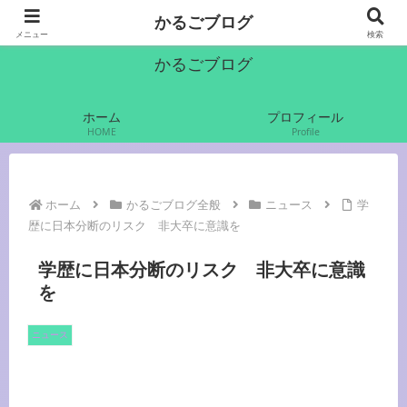
かるご（軽語）でいきます
かるごブログ
メニュー
検索
かるごブログ
ホーム
プロフィール
HOME
Profile
ホーム
かるごブログ全般
ニュース
学
歴に日本分断のリスク 非大卒に意識を
学歴に日本分断のリスク 非大卒に意識
を
ニュース