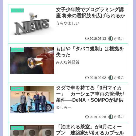
女子少年院でプログラミング講
ニュース
座 将来の選択肢を広げられるか
うらやましい
かるご
2019.03.13
もはや「タバコ規制」は根拠を
ニュース
失った
みんな神経質
かるご
2019.02.02
タダで車を持てる「0円マイカ
ニュース
ー」 カーシェア車両の管理が
条件──DeNA・SOMPOが提供
楽しみー
かるご
2019.02.28
「泊まれる茶室」が4月にオー
ニュース
プン 建築家が考えるカプセル