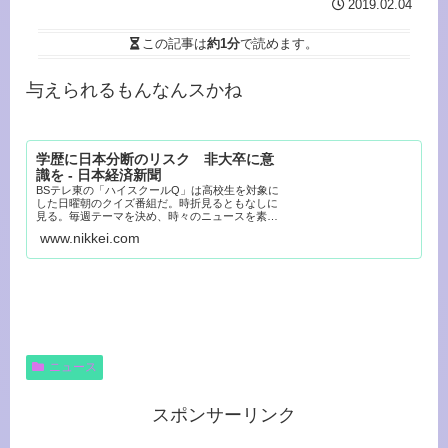
2019.02.04
この記事は
約1分
で読めます。
与えられるもんなんスかね
学歴に日本分断のリスク 非大卒に意
識を - 日本経済新聞
BSテレ東の「ハイスクールQ」は高校生を対象に
した日曜朝のクイズ番組だ。時折見るともなしに
見る。毎週テーマを決め、時々のニュースを素材
にした問題にスタジオ...
www.nikkei.com
ニュース
スポンサーリンク