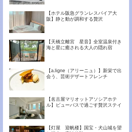
【ホテル阪急グランレスパイア大
阪】静と動が調和する贅沢
【天橋立離宮 星音】全室温泉付き
海と星に癒される大人の隠れ宿
【a.ligne（アリーニュ）】新栄で出
会う、芸術デザートフレンチ
【名古屋マリオットアソシアホテ
ル】ビューバスで過ごす贅沢ステイ
【灯屋 迎帆楼】国宝・犬山城を望