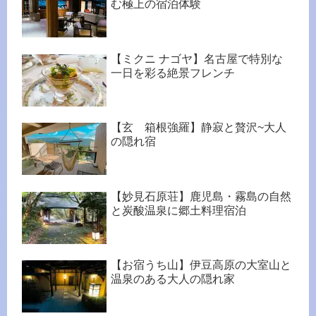
む極上の宿泊体験
【ミクニ ナゴヤ】名古屋で特別な
一日を彩る絶景フレンチ
【玄 箱根強羅】静寂と贅沢~大人
の隠れ宿
【妙見石原荘】鹿児島・霧島の自然
と炭酸温泉に郷土料理宿泊
【お宿うち山】伊豆高原の大室山と
温泉のある大人の隠れ家