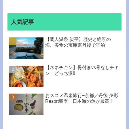
人気記事
【間人温泉 炭平】歴史と絶景の
海、美食の宝庫京丹後で宿泊
【ネネチキン】骨付きvs骨なしチキ
ン どっち派⁉︎
おススメ温泉旅行−京都／丹後 夕彩
Resort響季 日本海の魚が最高‼