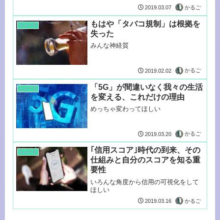
はホント...
かるご
2019.03.07
もはや「タバコ規制」は根拠を
ニュース
失った
みんな神経質
かるご
2019.02.02
「5G」が間違いなく我々の生活
ニュース
を変える、これだけの理由
めっちゃ変わってほしい
かるご
2019.03.20
｢信用スコア｣時代の到来、その
ニュース
仕組みと自分のスコアを知る重
要性
いろんな角度から信用の可視化をして
ほしい
かるご
2019.03.16