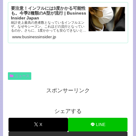
要注意！インフルには3度かかる可能性
も。今季2種類のA型が流行 | Business
Insider Japan
統計史上最高の患者数となっているインフルエン
ザ。なぜ今シーズン、これほどの流行となってい
るのか。さらに、1度かかっても安心できないとい
う注意歓喜も出ている...
www.businessinsider.jp
ニュース
スポンサーリンク
シェアする
X
LINE