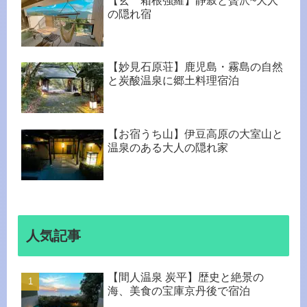
【玄 箱根強羅】静寂と贅沢~大人
の隠れ宿
【妙見石原荘】鹿児島・霧島の自然
と炭酸温泉に郷土料理宿泊
【お宿うち山】伊豆高原の大室山と
温泉のある大人の隠れ家
人気記事
【間人温泉 炭平】歴史と絶景の
海、美食の宝庫京丹後で宿泊