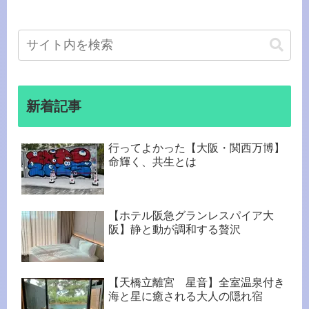
新着記事
行ってよかった【大阪・関西万博】
命輝く、共生とは
【ホテル阪急グランレスパイア大
阪】静と動が調和する贅沢
【天橋立離宮 星音】全室温泉付き
海と星に癒される大人の隠れ宿