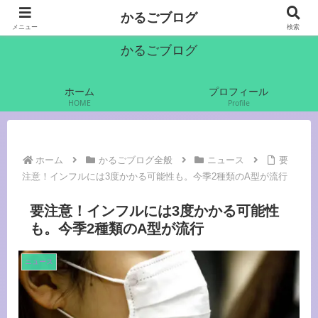
かるご（軽語）でいきます
かるごブログ
メニュー
検索
かるごブログ
ホーム
プロフィール
HOME
Profile
ホーム
かるごブログ全般
ニュース
要
注意！インフルには3度かかる可能性も。今季2種類のA型が流行
要注意！インフルには3度かかる可能性
も。今季2種類のA型が流行
ニュース