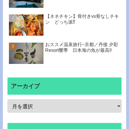
【ネネチキン】骨付きvs骨なしチキ
ン どっち派⁉︎
おススメ温泉旅行−京都／丹後 夕彩
Resort響季 日本海の魚が最高‼
アーカイブ