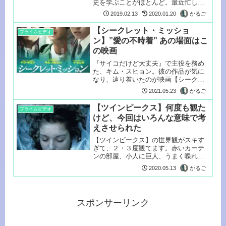
史を学ぶことがほとんど。最近忙し
く、映画を...
かるご
2019.02.13
2020.01.20
【シークレット・ミッショ
プライムビデオ
ン】”愛の不時着” あの場面はこ
の映画
『サイコだけど大丈夫』で主役を務め
た、キム・スヒョン。彼の作品が気に
なり、辿り着いたのが映画【シークレ
ット・ミ...
かるご
2021.05.23
【ツインピークス】何度も観た
プライムビデオ
けど、今回はいろんな意味で考
えさせられた
【ツインピークス】の世界観がスキす
ぎて、２・３度観てます。赤いカーテ
ンの部屋、小人に巨人、うまく喋れな
いなど現...
かるご
2020.05.13
スポンサーリンク