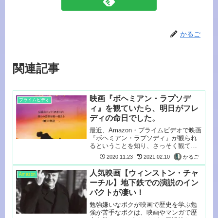
かるご
関連記事
映画『ボヘミアン・ラプソデ
プライムビデオ
ィ』を観ていたら、明日がフレ
ディの命日でした。
最近、Amazon・プライムビデオで映画
『ボヘミアン・ラプソディ』が観られ
るということを知り、さっそく観てみ
ま...
かるご
2020.11.23
2021.02.10
人気映画【ウィンストン・チャ
Amazon
ーチル】地下鉄での演説のイン
パクトが凄い！
勉強嫌いなボクが映画で歴史を学ぶ勉
強が苦手なボクは、映画やマンガで歴