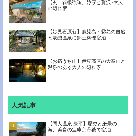
【玄 箱根強羅】静寂と贅沢~大人
の隠れ宿
【妙見石原荘】鹿児島・霧島の自然
と炭酸温泉に郷土料理宿泊
【お宿うち山】伊豆高原の大室山と
温泉のある大人の隠れ家
人気記事
【間人温泉 炭平】歴史と絶景の
海、美食の宝庫京丹後で宿泊