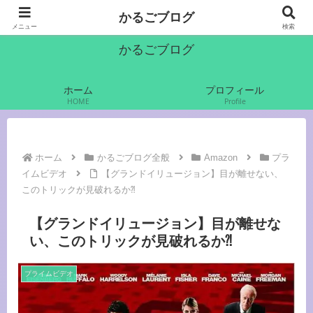
かるご（軽語）でいきます
かるごブログ
メニュー
検索
かるごブログ
ホーム
プロフィール
HOME
Profile
ホーム
かるごブログ全般
Amazon
プラ
イムビデオ
【グランドイリュージョン】目が離せない、
このトリックが見破れるか⁈
【グランドイリュージョン】目が離せな
い、このトリックが見破れるか⁈
プライムビデオ