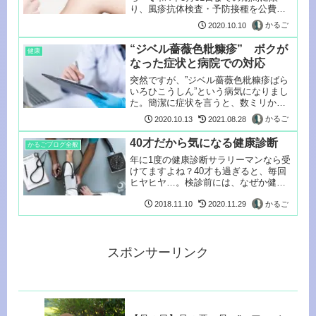
り、風疹抗体検査・予防接種を公費で
受け...
かるご
2020.10.10
“ジベル薔薇色粃糠疹” ボクが
健康
なった症状と病院での対応
突然ですが、”ジベル薔薇色粃糠疹ばら
いろひこうしん”という病気になりまし
た。簡潔に症状を言うと、数ミリから
数セ...
かるご
2020.10.13
2021.08.28
40才だから気になる健康診断
かるごブログ全般
年に1度の健康診断サラリーマンなら受
けてますよね？40才も過ぎると、毎回
ヒヤヒヤ…。検診前には、なぜか健康
に気...
かるご
2018.11.10
2020.11.29
スポンサーリンク