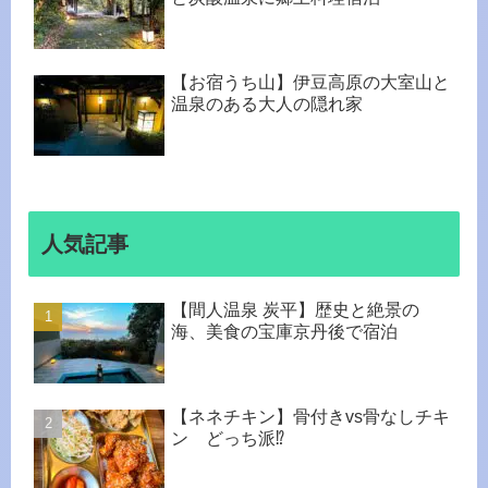
【お宿うち山】伊豆高原の大室山と
温泉のある大人の隠れ家
人気記事
【間人温泉 炭平】歴史と絶景の
海、美食の宝庫京丹後で宿泊
【ネネチキン】骨付きvs骨なしチキ
ン どっち派⁉︎