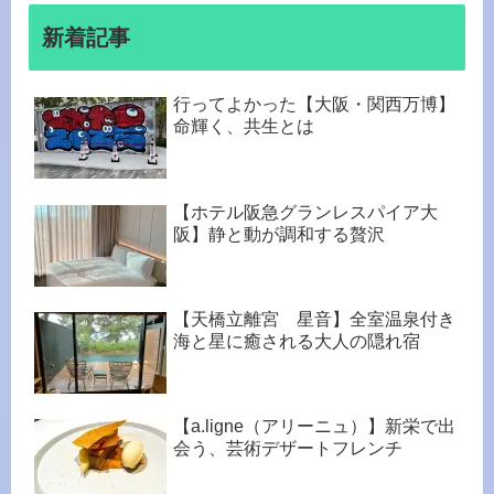
新着記事
行ってよかった【大阪・関西万博】
命輝く、共生とは
【ホテル阪急グランレスパイア大
阪】静と動が調和する贅沢
【天橋立離宮 星音】全室温泉付き
海と星に癒される大人の隠れ宿
【a.ligne（アリーニュ）】新栄で出
会う、芸術デザートフレンチ