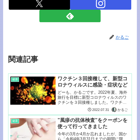
かるご
関連記事
ワクチン３回接種して、新型コ
健康
ロナウィルスに感染・症状など
どーも、かるごです。2022年夏、海外
旅行を目標に新型コロナウィルスのワ
クチンを３回接種しました。ワクチン
接種...
かるご
2022.07.31
”風疹の抗体検査”をクーポンを
健康
使って行ってきました
今年の3月か4月か忘れましたが、国か
ら「令和4年3月31日までの期間に限