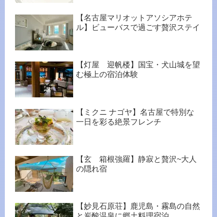
【名古屋マリオットアソシアホテ
ル】ビューバスで過ごす贅沢ステイ
【灯屋 迎帆楼】国宝・犬山城を望
む極上の宿泊体験
【ミクニ ナゴヤ】名古屋で特別な
一日を彩る絶景フレンチ
【玄 箱根強羅】静寂と贅沢~大人
の隠れ宿
【妙見石原荘】鹿児島・霧島の自然
と炭酸温泉に郷土料理宿泊