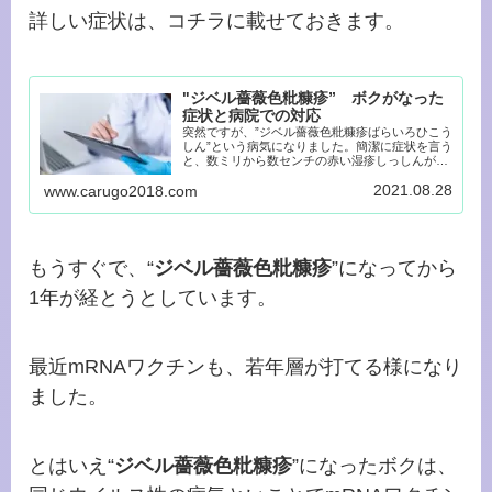
詳しい症状は、コチラに載せておきます。
"ジベル薔薇色粃糠疹” ボクがなった
症状と病院での対応
突然ですが、”ジベル薔薇色粃糠疹ばらいろひこう
しん”という病気になりました。簡潔に症状を言う
と、数ミリから数センチの赤い湿疹しっしんが身
体に無数に出来まし...
2021.08.28
www.carugo2018.com
もうすぐで、
“
ジベル薔薇色粃糠疹
”になってから
1年が経とうとしています。
最近mRNAワクチンも、若年層が打てる様になり
ました。
とはいえ
“
ジベル薔薇色粃糠疹
”になったボクは、