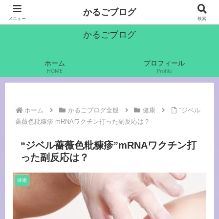
かるご（軽語）でいきます
かるごブログ
メニュー
検索
かるごブログ
ホーム
プロフィール
HOME
Profile
ホーム
かるごブログ全般
健康
“ジベル
薔薇色粃糠疹”mRNAワクチン打った副反応は？
“ジベル薔薇色粃糠疹”mRNAワクチン打
った副反応は？
健康