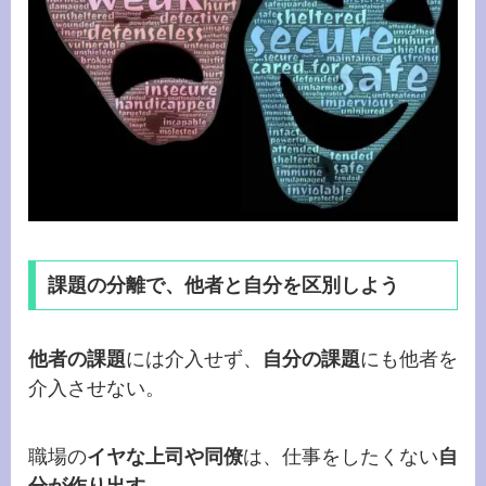
課題の分離で、他者と自分を区別しよう
他者の課題
には介入せず、
自分の課題
にも他者を
介入させない。
職場の
イヤな上司や同僚
は、仕事をしたくない
自