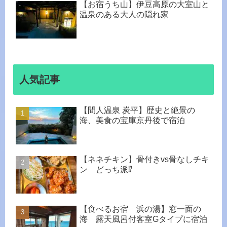
【お宿うち山】伊豆高原の大室山と
温泉のある大人の隠れ家
人気記事
【間人温泉 炭平】歴史と絶景の
海、美食の宝庫京丹後で宿泊
【ネネチキン】骨付きvs骨なしチキ
ン どっち派⁉︎
【食べるお宿 浜の湯】窓一面の
海 露天風呂付客室Gタイプに宿泊