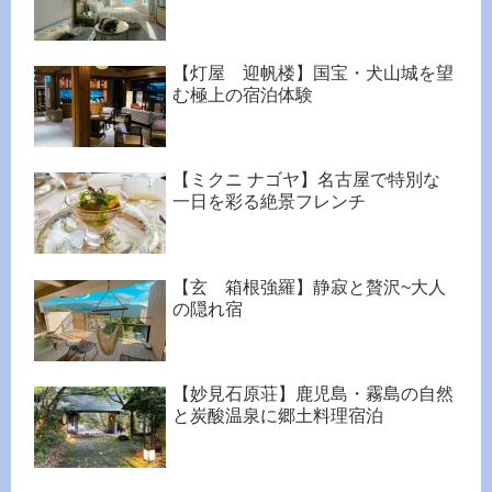
【灯屋 迎帆楼】国宝・犬山城を望
む極上の宿泊体験
【ミクニ ナゴヤ】名古屋で特別な
一日を彩る絶景フレンチ
【玄 箱根強羅】静寂と贅沢~大人
の隠れ宿
【妙見石原荘】鹿児島・霧島の自然
と炭酸温泉に郷土料理宿泊