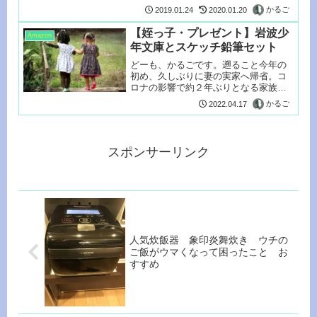
っ...
かるご
2019.01.24
2020.01.20
【姪っ子・プレゼント】岩波少
Amazon
年文庫とスケッチ鉛筆セット
どーも、かるごです。遡ること今年の
初め、久しぶりに妻の実家へ帰省。コ
ロナの影響で約２年ぶりとなる家族の
集まりは...
かるご
2022.04.17
スポンサーリンク
人気炊飯器 象印炎舞炊き ウチの
ご飯がウマくなって困ったこと お
すすめ