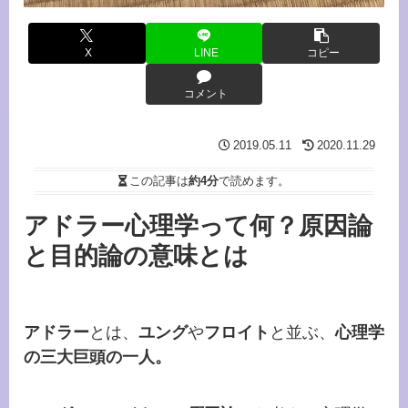
X
LINE
コピー
コメント
2019.05.11
2020.11.29
この記事は
約4分
で読めます。
アドラー心理学って何？原因論
と目的論の意味とは
アドラー
とは、
ユング
や
フロイト
と並ぶ、
心理学
の三大巨頭の一人。