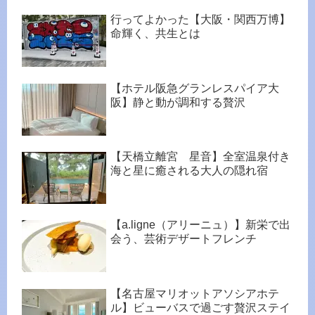
行ってよかった【大阪・関西万博】
命輝く、共生とは
【ホテル阪急グランレスパイア大
阪】静と動が調和する贅沢
【天橋立離宮 星音】全室温泉付き
海と星に癒される大人の隠れ宿
【a.ligne（アリーニュ）】新栄で出
会う、芸術デザートフレンチ
【名古屋マリオットアソシアホテ
ル】ビューバスで過ごす贅沢ステイ