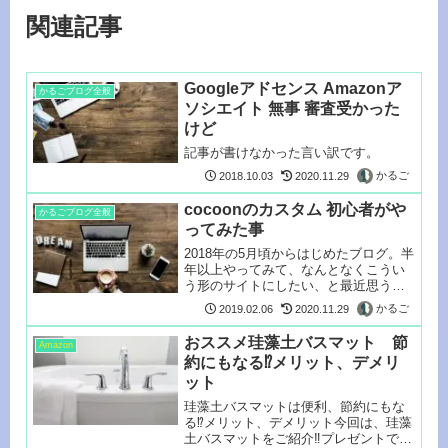
関連記事
Googleアドセンス Amazonア
かるごブログ全般
ソシエイト 無事 審査受かった
けど
記事が書けなかった言い訳です。
かるご
2018.10.03
2020.11.29
cocoonのカスタム 初心者がや
かるごブログ全般
ってみた事
2018年の5月頃からはじめたブログ。半
年以上やってみて、なんとなくこうい
う形のサイトにしたい、と最近思うよ
う...
かるご
2019.02.06
2020.11.29
おススメ珪藻土バスマット 節
Amazon
約にもなる⁉メリット、デメリ
ット
珪藻土バスマットは便利、節約にもな
る⁉メリット、デメリット今回は、珪藻
土バスマットをご紹介‼︎プレゼントで貰