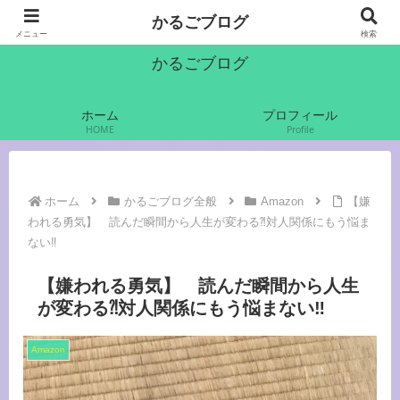
かるご（軽語）でいきます
かるごブログ
メニュー
検索
かるごブログ
ホーム
プロフィール
HOME
Profile
ホーム
かるごブログ全般
Amazon
【嫌
われる勇気】 読んだ瞬間から人生が変わる⁈対人関係にもう悩ま
ない‼︎
【嫌われる勇気】 読んだ瞬間から人生
が変わる⁈対人関係にもう悩まない‼︎
Amazon